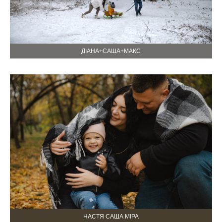
ДІАНА+САША+МАКС
НАСТЯ САША МІРА