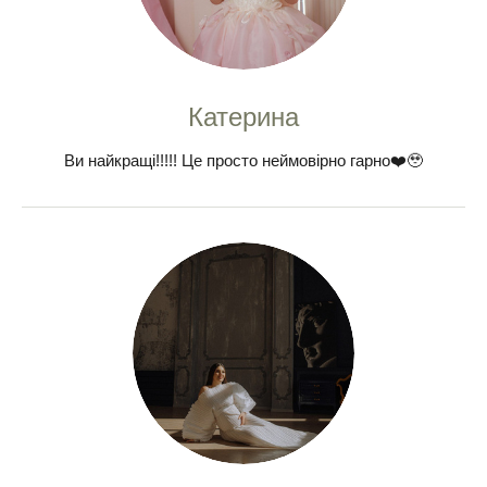
Катерина
Ви найкращі!!!!! Це просто неймовірно гарно❤️🥹