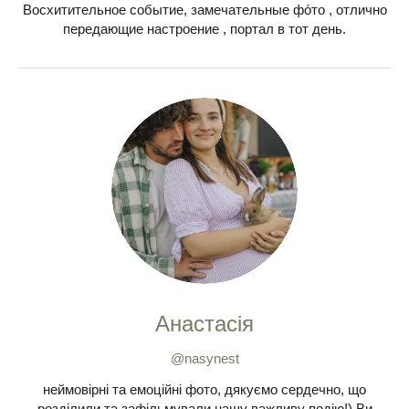
Восхитительное событие, замечательные фо́то , отлично
передающие настроение , портал в тот день.
Анастасія
@nasynest
неймовірні та емоційні фото, дякуємо сердечно, що
розділили та зафільмували нашу важливу подію!) Ви