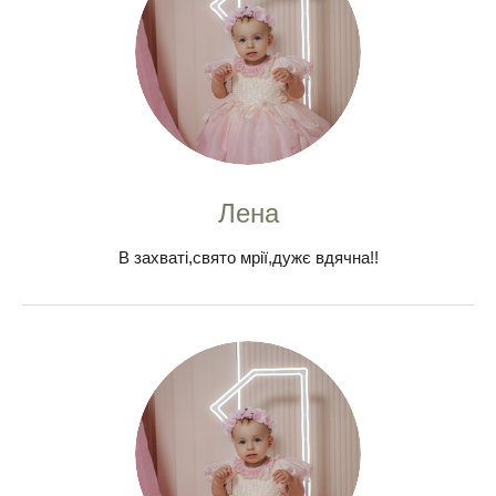
Лена
В захваті,свято мрії,дужє вдячна!!