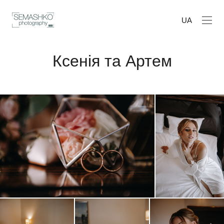
UA
Ксенія та Артем