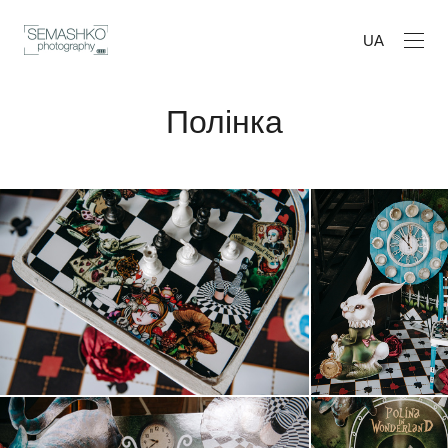
UA
Полінка