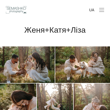
UA
Женя+Катя+Ліза