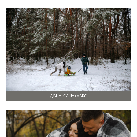
ДІАНА+САША+МАКС