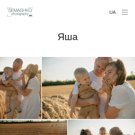
UA
Яша